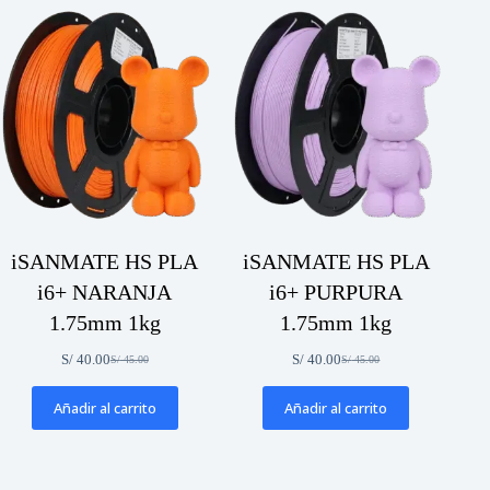
iSANMATE HS PLA
iSANMATE HS PLA
i6+ NARANJA
i6+ PURPURA
1.75mm 1kg
1.75mm 1kg
S/
40.00
S/
40.00
S/
45.00
S/
45.00
El
El
El
El
precio
precio
precio
precio
original
actual
original
actual
Añadir al carrito
Añadir al carrito
era:
es:
era:
es:
S/ 45.00.
S/ 40.00.
S/ 45.00.
S/ 40.00.