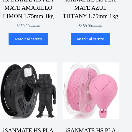
MATE AMARILLO
MATE AZUL
LIMON 1.75mm 1kg
TIFFANY 1.75mm 1kg
S/
50.00
S/
50.00
S/
65.00
S/
65.00
El
El
El
El
precio
precio
precio
precio
original
actual
original
actual
Añadir al carrito
Añadir al carrito
era:
es:
era:
es:
S/ 65.00.
S/ 50.00.
S/ 65.00.
S/ 50.00.
iSANMATE HS PLA
iSANMATE HS PLA