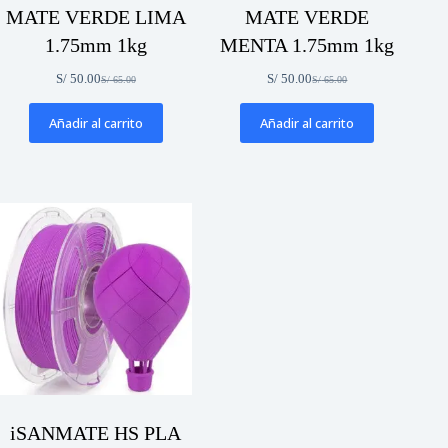
MATE VERDE LIMA
MATE VERDE
1.75mm 1kg
MENTA 1.75mm 1kg
S/
50.00
S/
50.00
S/
65.00
S/
65.00
El
El
El
El
precio
precio
precio
precio
original
actual
original
actual
Añadir al carrito
Añadir al carrito
era:
es:
era:
es:
S/ 65.00.
S/ 50.00.
S/ 65.00.
S/ 50.00.
iSANMATE HS PLA