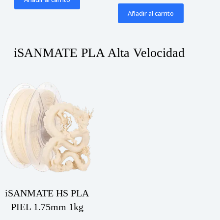
precio
precio
era:
es:
original
actual
S/ 50.00.
S/ 45.00.
Añadir al carrito
era:
es:
S/ 50.00.
S/ 45.00.
iSANMATE PLA Alta Velocidad
iSANMATE HS PLA
PIEL 1.75mm 1kg