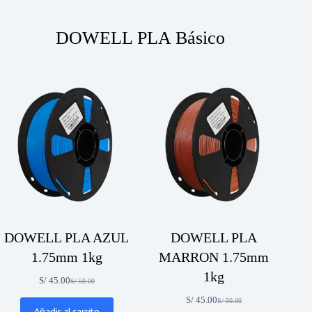
DOWELL PLA Básico
DOWELL PLA AZUL
DOWELL PLA
1.75mm 1kg
MARRON 1.75mm
1kg
S/
45.00
S/
50.00
El
El
precio
precio
S/
45.00
S/
50.00
El
El
original
actual
Añadir al carrito