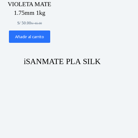
VIOLETA MATE
1.75mm 1kg
S/
50.00
S/
65.00
El
El
precio
precio
original
actual
Añadir al carrito
era:
es:
S/ 65.00.
S/ 50.00.
iSANMATE PLA SILK