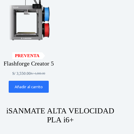
PREVENTA
Flashforge Creator 5
S/
3,550.00
S/
4,000.00
El
El
precio
precio
original
actual
Añadir al carrito
era:
es:
S/ 4,000.00.
S/ 3,550.00.
iSANMATE ALTA VELOCIDAD
PLA i6+