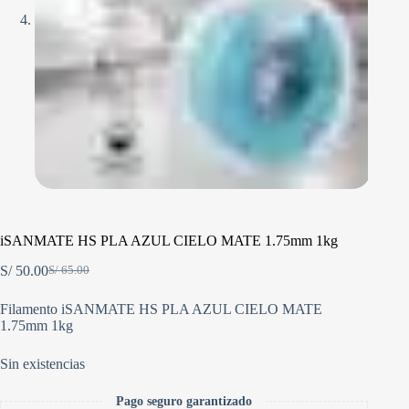
iSANMATE HS PLA AZUL CIELO MATE 1.75mm 1kg
S/
50.00
S/
65.00
El
El
precio
precio
Filamento iSANMATE HS PLA AZUL CIELO MATE
original
actual
1.75mm 1kg
era:
es:
S/ 65.00.
S/ 50.00.
Sin existencias
Pago seguro garantizado