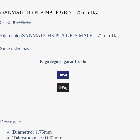
iSANMATE HS PLA MATE GRIS 1.75mm 1kg
S/
50.00
S/
65.00
El
El
precio
precio
Filamento iSANMATE HS PLA GRIS MATE 1.75mm 1kg
original
actual
era:
es:
S/ 65.00.
S/ 50.00.
Sin existencias
Pago seguro garantizado
Descripción
Diámetro:
1.75mm
Tolerancia:
+/-0.002mm