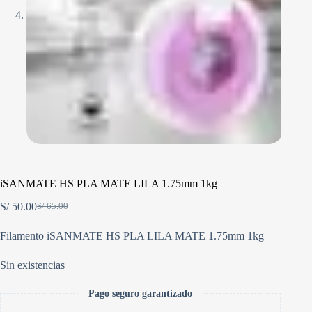
iSANMATE HS PLA MATE LILA 1.75mm 1kg
S/
50.00
S/
65.00
El
El
precio
precio
Filamento iSANMATE HS PLA LILA MATE 1.75mm 1kg
original
actual
era:
es:
S/ 65.00.
S/ 50.00.
Sin existencias
Pago seguro garantizado